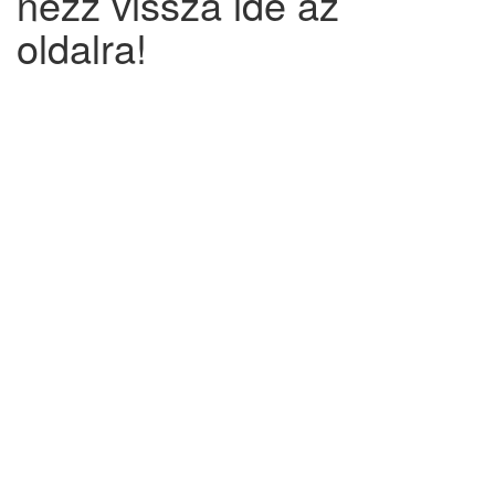
nézz vissza ide az
oldalra!